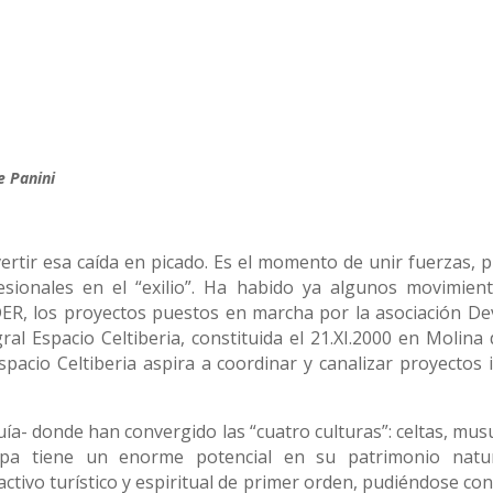
e Panini
ertir esa caída en picado. Es el momento de unir fuerzas, 
fesionales en el “exilio”. Ha habido ya algunos movimie
DER, los proyectos puestos en marcha por la asociación De
gral Espacio Celtiberia, constituida el 21.XI.2000 en Moli
spacio Celtiberia aspira a coordinar y canalizar proyectos
uía- donde han convergido las “cuatro culturas”: celtas, musu
 tiene un enorme potencial en su patrimonio natural,
tivo turístico y espiritual de primer orden, pudiéndose conve