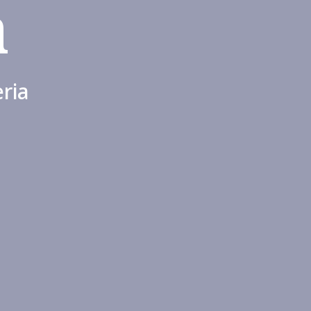
a
ria