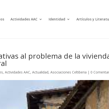
mos
Actividades AAC
Identidad
Artículos y Literat
tivas al problema de la viviend
al
es
,
Actividades AAC
,
Actualidad
,
Asociaciones Celtiberia
|
0 Comentar