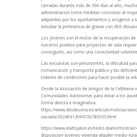
cerradas durante más de 300 días al año, mucha
administración tome medidas concretas al resp
adquiridas por los ayuntamientos y acogerse a l
estudiar la pertinencia de gravar con IBIS disuaso
Los jóvenes son el motor de la recuperación de l
nuestros pueblos para proyectos de vida requier
conseguirlo, así como una conectividad solvente
Las encuestas son persistentes, la dificultad par
comunicación y transporte público y las deficien
tridente de condiciones para hacer posible la vid
Desde la Asociación de Amigos de la Celtiberia
Comunidades Autónomas para dotar a los ayunt
forma directa e imaginativa.
https://www.desdesoria.es/articulo/noticias/aso
vaciada/20240313094726785935.html
https://www.elaltojalon.es/texto-diario/mostrar
disposicion-jovenes-vivienda-alquiler-medio-rura