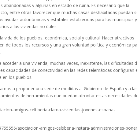
s abandonadas y algunas en estado de ruina. Es necesario que la
ecto, entre otras favorecer que muchas casas deshabitadas puedan s
as ayudas autonómicas y estatales establecidas para los municipios 
rios a las viviendas no útiles.
a vida de los pueblos, económica, social y cultural. Hacer atractivos
en de todos los recursos y una gran voluntad política y económica p
.
a acceder a una vivienda, muchas veces, inexistente, las dificultades 
tes capacidades de conectividad en las redes telemáticas configuran e
a en los pueblos.
 vamos a proponer una serie de medidas al Gobierno de España y a la
amientos de herramientas que puedan afrontar estas necesidades d
ciacion-amigos-celtiberia-clama-viviendas-jovenes-espana-
/4755556/asociacion-amigos-celtiberia-instara-administraciones-poner
l