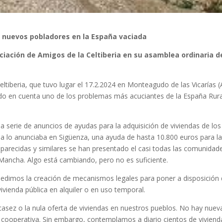
 nuevos pobladores en la España vaciada
ociación de Amigos de la Celtiberia en su asamblea ordinaria d
eltiberia, que tuvo lugar el 17.2.2024 en Monteagudo de las Vicarías (
endo en cuenta uno de los problemas más acuciantes de la España Rura
 serie de anuncios de ayudas para la adquisición de viviendas de los
da lo anunciaba en Sigüenza, una ayuda de hasta 10.800 euros para l
s parecidas y similares se han presentado el casi todas las comunidad
 Mancha. Algo está cambiando, pero no es suficiente.
 pedimos la creación de mecanismos legales para poner a disposición
vienda pública en alquiler o en uso temporal.
asez o la nula oferta de viviendas en nuestros pueblos. No hay nuev
e cooperativa. Sin embargo, contemplamos a diario cientos de viviend