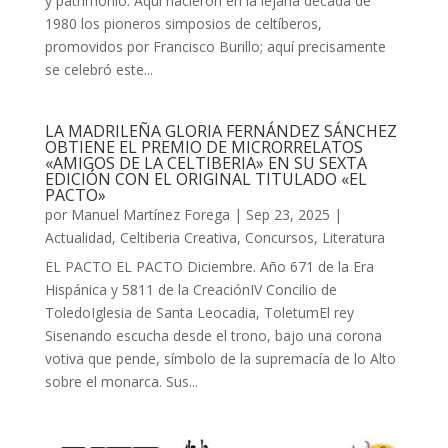
y patrimonio. Aquí nacieron en la lejana década de
1980 los pioneros simposios de celtíberos,
promovidos por Francisco Burillo; aquí precisamente
se celebró este...
LA MADRILEÑA GLORIA FERNÁNDEZ SÁNCHEZ
OBTIENE EL PREMIO DE MICRORRELATOS
«AMIGOS DE LA CELTIBERIA» EN SU SEXTA
EDICIÓN CON EL ORIGINAL TITULADO «EL
PACTO»
por
Manuel Martínez Forega
|
Sep 23, 2025
|
Actualidad
,
Celtiberia Creativa
,
Concursos
,
Literatura
EL PACTO EL PACTO Diciembre. Año 671 de la Era
Hispánica y 5811 de la CreaciónIV Concilio de
ToledoIglesia de Santa Leocadia, ToletumEl rey
Sisenando escucha desde el trono, bajo una corona
votiva que pende, símbolo de la supremacía de lo Alto
sobre el monarca. Sus...