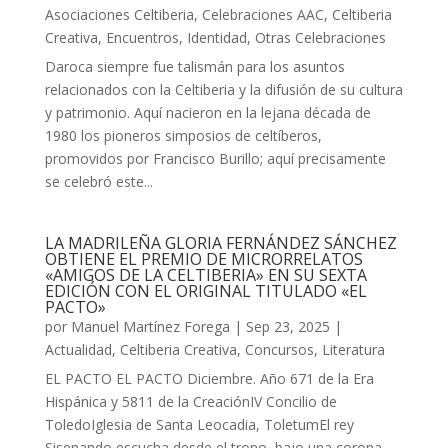
Asociaciones Celtiberia
,
Celebraciones AAC
,
Celtiberia
Creativa
,
Encuentros
,
Identidad
,
Otras Celebraciones
Daroca siempre fue talismán para los asuntos
relacionados con la Celtiberia y la difusión de su cultura
y patrimonio. Aquí nacieron en la lejana década de
1980 los pioneros simposios de celtíberos,
promovidos por Francisco Burillo; aquí precisamente
se celebró este...
LA MADRILEÑA GLORIA FERNÁNDEZ SÁNCHEZ
OBTIENE EL PREMIO DE MICRORRELATOS
«AMIGOS DE LA CELTIBERIA» EN SU SEXTA
EDICIÓN CON EL ORIGINAL TITULADO «EL
PACTO»
por
Manuel Martínez Forega
|
Sep 23, 2025
|
Actualidad
,
Celtiberia Creativa
,
Concursos
,
Literatura
EL PACTO EL PACTO Diciembre. Año 671 de la Era
Hispánica y 5811 de la CreaciónIV Concilio de
ToledoIglesia de Santa Leocadia, ToletumEl rey
Sisenando escucha desde el trono, bajo una corona