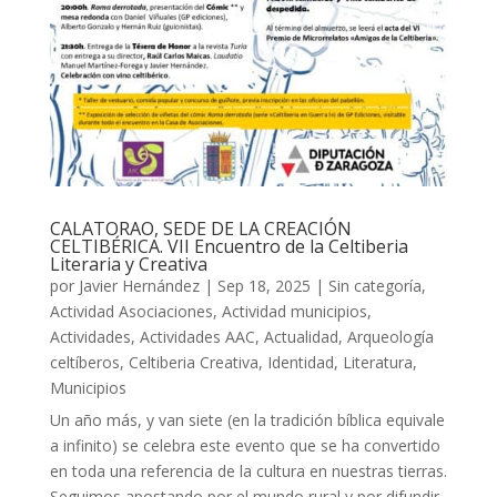
CALATORAO, SEDE DE LA CREACIÓN
CELTIBÉRICA. VII Encuentro de la Celtiberia
Literaria y Creativa
por
Javier Hernández
|
Sep 18, 2025
|
Sin categoría
,
Actividad Asociaciones
,
Actividad municipios
,
Actividades
,
Actividades AAC
,
Actualidad
,
Arqueología
celtíberos
,
Celtiberia Creativa
,
Identidad
,
Literatura
,
Municipios
Un año más, y van siete (en la tradición bíblica equivale
a infinito) se celebra este evento que se ha convertido
en toda una referencia de la cultura en nuestras tierras.
Seguimos apostando por el mundo rural y por difundir