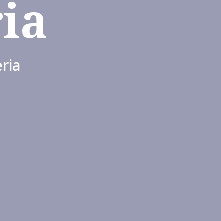
ia
ria