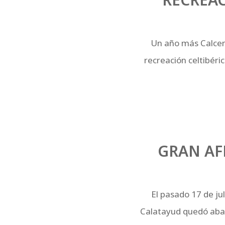
Un año más Calcen
recreación celtibéri
GRAN AF
El pasado 17 de jul
Calatayud quedó abarr