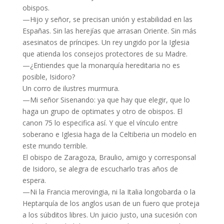
obispos.
—Hijo y señor, se precisan unión y estabilidad en las
Españas. Sin las herejías que arrasan Oriente. Sin más
asesinatos de príncipes. Un rey ungido por la Iglesia
que atienda los consejos protectores de su Madre.
—¿Entiendes que la monarquía hereditaria no es
posible, Isidoro?
Un corro de ilustres murmura.
—Mi señor Sisenando: ya que hay que elegir, que lo
haga un grupo de optimates y otro de obispos. El
canon 75 lo especifica así. Y que el vínculo entre
soberano e Iglesia haga de la Celtiberia un modelo en
este mundo terrible.
El obispo de Zaragoza, Braulio, amigo y corresponsal
de Isidoro, se alegra de escucharlo tras años de
espera.
—Ni la Francia merovingia, ni la Italia longobarda o la
Heptarquía de los anglos usan de un fuero que proteja
a los súbditos libres. Un juicio justo, una sucesión con