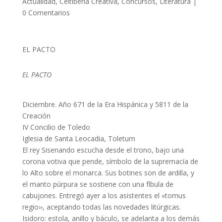
Actualidad
,
Celtiberia Creativa
,
Concursos
,
Literatura
|
0 Comentarios
EL PACTO
EL PACTO
Diciembre. Año 671 de la Era Hispánica y 5811 de la
Creación
IV Concilio de Toledo
Iglesia de Santa Leocadia, Toletum
El rey Sisenando escucha desde el trono, bajo una
corona votiva que pende, símbolo de la supremacía de
lo Alto sobre el monarca. Sus botines son de ardilla, y
el manto púrpura se sostiene con una fíbula de
cabujones. Entregó ayer a los asistentes el «tomus
regio››, aceptando todas las novedades litúrgicas.
Isidoro: estola, anillo y báculo, se adelanta a los demás