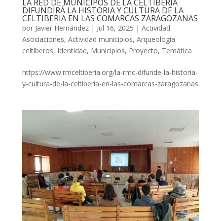
LA RED DE MUNICIPOS DE LA CELTIBERIA
DIFUNDIRÁ LA HISTORIA Y CULTURA DE LA
CELTIBERIA EN LAS COMARCAS ZARAGOZANAS
por
Javier Hernández
|
Jul 16, 2025
|
Actividad
Asociaciones
,
Actividad municipios
,
Arqueología
celtíberos
,
Identidad
,
Municipios
,
Proyecto
,
Temática
https://www.rmceltiberia.org/la-rmc-difunde-la-historia-
y-cultura-de-la-celtiberia-en-las-comarcas-zaragozanas